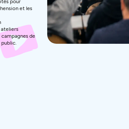
ôtés pour
hension et les
n
ateliers
es campagnes de
 public.