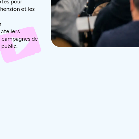
ôtés pour
hension et les
n
ateliers
es campagnes de
 public.