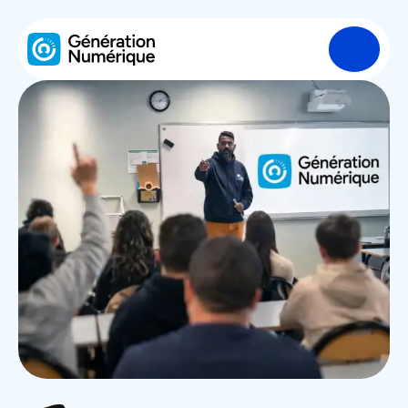
L’Association
Nos interventions
Enquêtes
Ressources
Dans la presse
Contact