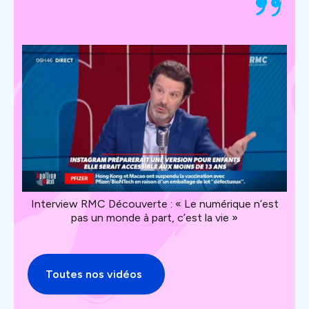
Interview RMC Découverte : « Le numérique n’est
Inte
k
pas un monde à part, c’est la vie »
Toutes nos vidéos