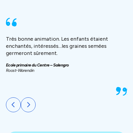
Très bonne animation. Les enfants étaient
Tr
enchantés, intéressés…les graines semées
l’
germeront sûrement.
ac
su
Ecole primaire du Centre – Salengro
Roost-Warendin
LP 
Bre