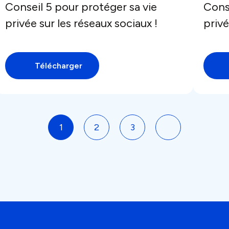
Conseil 5 pour protéger sa vie
Conse
privée sur les réseaux sociaux !
privé
Télécharger
Navigation
1
2
3
des
articles