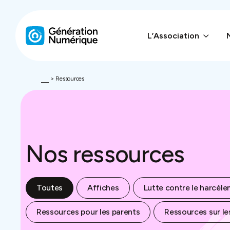
L’Association
L’Association
Nos interventions
>
Ressources
Enquêtes
Ressources
Nos ressources
Dans la presse
Toutes
Affiches
Lutte contre le harcèl
Contact
Ressources pour les parents
Ressources sur les